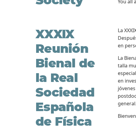
You all
XXXIX
La XXXIX
Después
Reunión
en pers
La Bien
Bienal de
talla mu
especia
la Real
en inve
Sociedad
jóvenes
postdoct
Española
general
Bienven
de Física