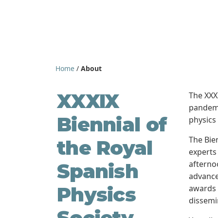
Home
/
About
XXXIX
The XXXI
pandemi
Biennial of
physics
The Bie
the Royal
experts
afternoo
Spanish
advance
Physics
awards f
dissemin
Society